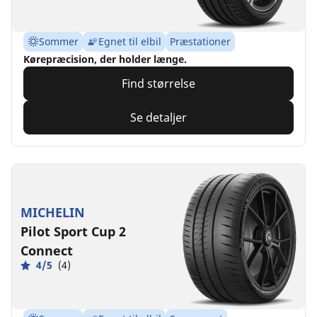
Sommer
Egnet til elbil
Præstationer
Kørepræcision, der holder længe.
Find størrelse
Se detaljer
MICHELIN
Pilot Sport Cup 2
Connect
4/5
(4)