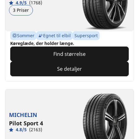
4.9/5
(1768)
3 Priser
Sommer
Egnet til elbil
Supersport
Køreglæde, der holder længe.
Find størrelse
Se detaljer
MICHELIN
Pilot Sport 4
4.8/5
(2163)