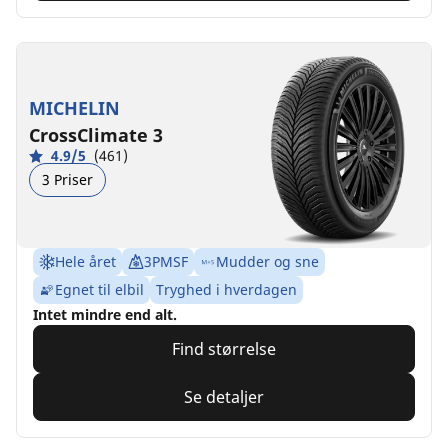
MICHELIN
CrossClimate 3
4.9/5
(461)
3 Priser
Hele året
3PMSF
Mudder og sne
Egnet til elbil
Tryghed i hverdagen
Intet mindre end alt.
Find størrelse
Se detaljer