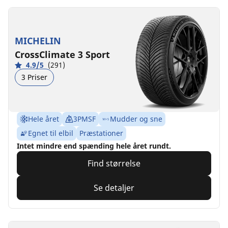
MICHELIN
CrossClimate 3 Sport
4.9/5
(291)
3 Priser
Hele året
3PMSF
Mudder og sne
Egnet til elbil
Præstationer
Intet mindre end spænding hele året rundt.
Find størrelse
Se detaljer