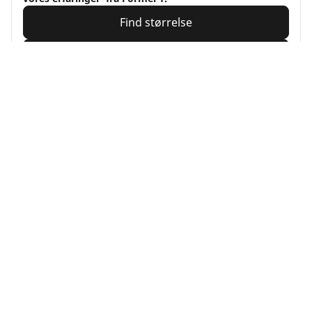
Find størrelse
Se detaljer
MICHELIN
Alpin 7
4/5
(2)
4 Priser
Vinter
3PMSF
Mudder og sne
Egnet til elbil
Tryghed i hverdagen
Føl dig tryg overalt, hvor du kører, i vintre med sne og
kulde