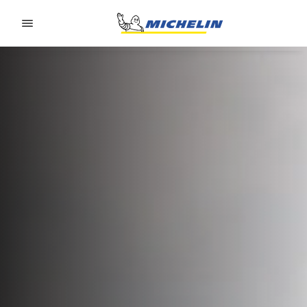
Go to page content
Go to page navigation