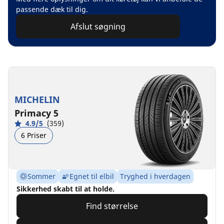
passende dæk til dig.
Afslut søgning
MICHELIN
Primacy 5
4.9/5
(359)
6 Priser
Sommer
Egnet til elbil
Tryghed i hverdagen
Sikkerhed skabt til at holde.
Find størrelse