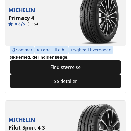
MICHELIN
Primacy 4
4.8/5
(1554)
Sommer
Egnet til elbil
Tryghed i hverdagen
Sikkerhed, der holder længe.
Find størrelse
Se detaljer
MICHELIN
Pilot Sport 4 S