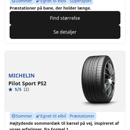
Sommer
Egnet til elbil
Supersport
Præstationer på bane, der holder længe.
Find størrelse
Se detaljer
MICHELIN
Pilot Sport PS2
5/5
(2)
Sommer
Egnet til elbil
Præstationer
Højtydende sommerdæk til kørsel på vej, inspireret af
vores erfaringer fra Formel 1.