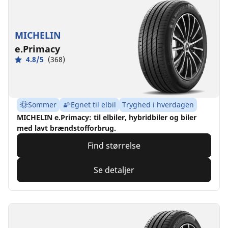
MICHELIN
e.Primacy
4.8/5
(368)
Sommer
Egnet til elbil
Tryghed i hverdagen
MICHELIN e.Primacy: til elbiler, hybridbiler og biler
med lavt brændstofforbrug.
Find størrelse
Se detaljer