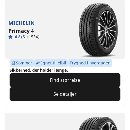
MICHELIN
Primacy 4
4.8/5
(1554)
Sommer
Egnet til elbil
Tryghed i hverdagen
Sikkerhed, der holder længe.
Find størrelse
Se detaljer