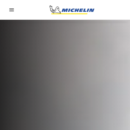
Go to page content
Go to page navigation