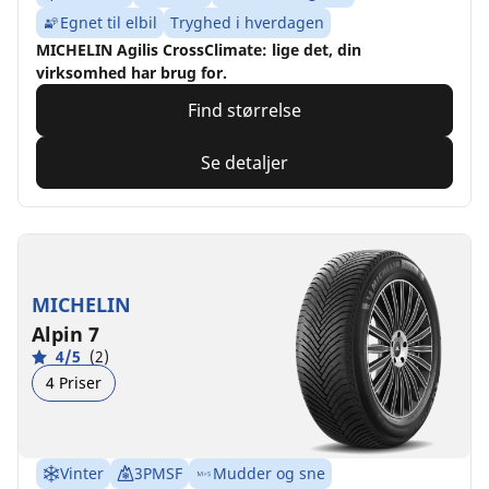
Egnet til elbil
Tryghed i hverdagen
MICHELIN Agilis CrossClimate: lige det, din
virksomhed har brug for.
Find størrelse
Se detaljer
MICHELIN
Alpin 7
4/5
(2)
4 Priser
Vinter
3PMSF
Mudder og sne