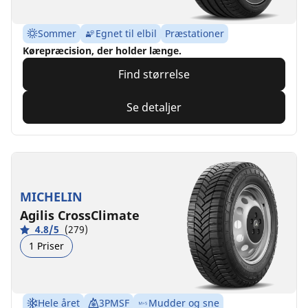
Sommer
Egnet til elbil
Præstationer
Kørepræcision, der holder længe.
Find størrelse
Se detaljer
MICHELIN
Agilis CrossClimate
4.8/5
(279)
1 Priser
Hele året
3PMSF
Mudder og sne