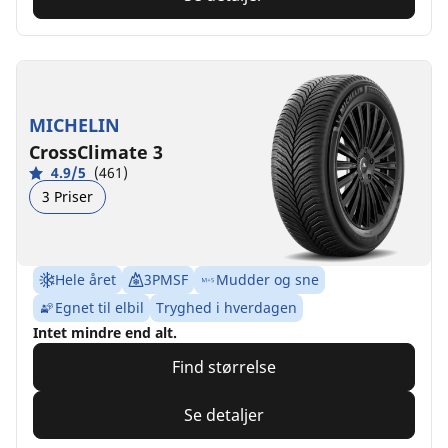
MICHELIN
CrossClimate 3
4.9/5
(461)
3 Priser
Hele året
3PMSF
Mudder og sne
Egnet til elbil
Tryghed i hverdagen
Intet mindre end alt.
Find størrelse
Se detaljer