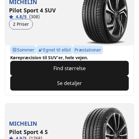
MICHELIN
Pilot Sport 4 SUV
4.8/5
(308)
2 Priser
Sommer
Egnet til elbil
Præstationer
Kørepræcision til SUV’er, hele vejen.
Find størrelse
Se detaljer
MICHELIN
Pilot Sport 4 S
4.9/5
(1768)