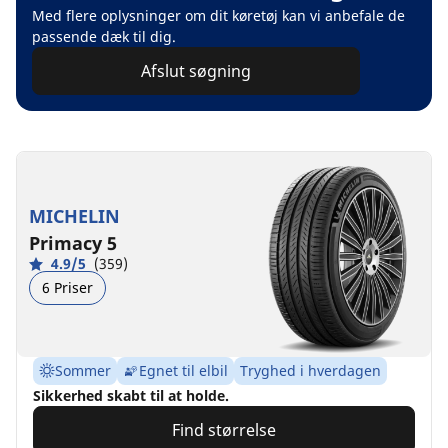
Med flere oplysninger om dit køretøj kan vi anbefale de
passende dæk til dig.
Afslut søgning
MICHELIN
Primacy 5
4.9/5
(359)
6 Priser
Sommer
Egnet til elbil
Tryghed i hverdagen
Sikkerhed skabt til at holde.
Find størrelse