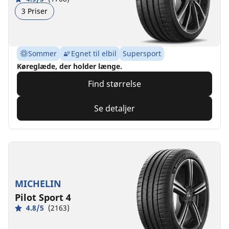
3 Priser
Sommer
Egnet til elbil
Supersport
Køreglæde, der holder længe.
Find størrelse
Se detaljer
MICHELIN
Pilot Sport 4
4.8/5
(2163)