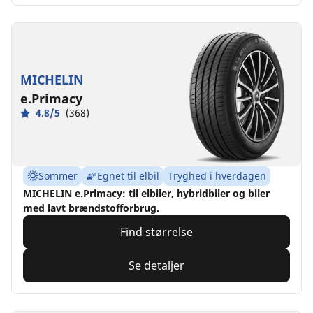
MICHELIN
e.Primacy
4.8/5
(368)
Sommer
Egnet til elbil
Tryghed i hverdagen
MICHELIN e.Primacy: til elbiler, hybridbiler og biler
med lavt brændstofforbrug.
Find størrelse
Se detaljer