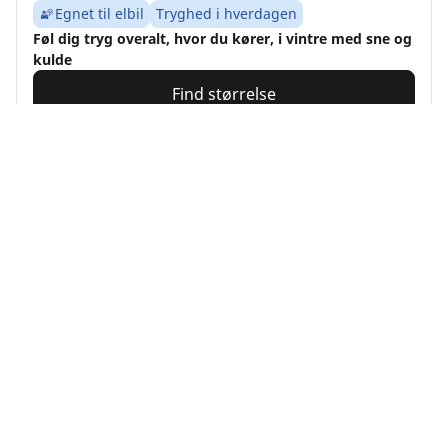
Egnet til elbil
Tryghed i hverdagen
Føl dig tryg overalt, hvor du kører, i vintre med sne og
kulde
Find størrelse
Se detaljer
MICHELIN
Pilot Alpin 5
4/5
(2)
4 Priser
Vinter
3PMSF
Mudder og sne