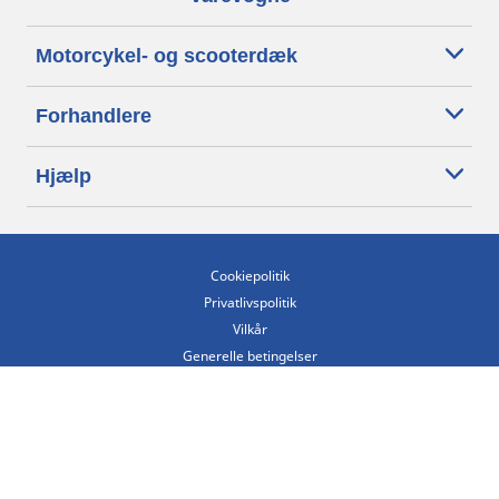
Motorcykel- og scooterdæk
Forhandlere
Hjælp
Cookiepolitik
Privatlivspolitik
Vilkår
Generelle betingelser
Tilgængelighedserklæring
Betingelser for offentliggørelse og behandling af anmeldelser
Etisk kodeks
Copyright ©2026 Michelin. Alle rettigheder forbeholdes