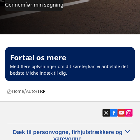
Gennemfør min søgning
Fortæl os mere
Med flere oplysninger om dit køretøj kan vi anbefale det
bedste Michelindæk til dig.
Home
Auto
TRP
Dæk til personvogne, firhjulstrækkere og
varevogne