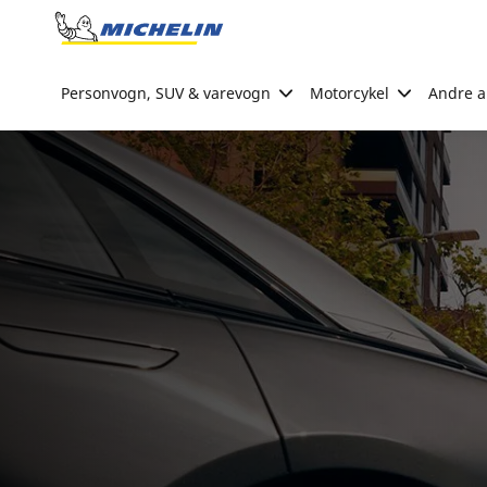
Go to page content
Go to page navigation
Personvogn, SUV & varevogn
Motorcykel
Andre ak