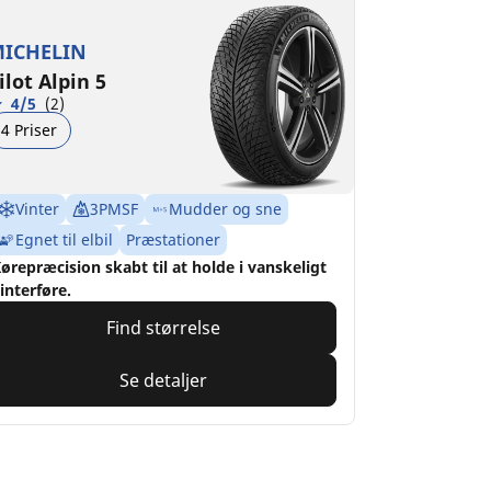
ICHELIN
ilot Alpin 5
4/5
(2)
4 Priser
Vinter
3PMSF
Mudder og sne
Egnet til elbil
Præstationer
ørepræcision skabt til at holde i vanskeligt
interføre.
Find størrelse
Se detaljer