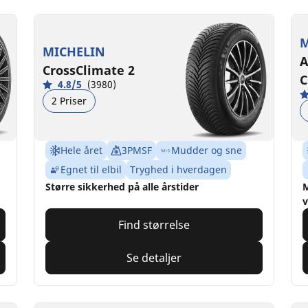
M
MICHELIN
A
CrossClimate 2
C
4.8/5
(3980)
2 Priser
Hele året
3PMSF
Mudder og sne
Egnet til elbil
Tryghed i hverdagen
Større sikkerhed på alle årstider
M
v
Find størrelse
Se detaljer