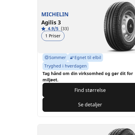
MICHELIN
Agilis 3
4.9/5
(33)
1 Priser
Sommer
Egnet til elbil
Tryghed i hverdagen
Tag hånd om din virksomhed og gør dit for
miljøet.
Find størrelse
Se detaljer