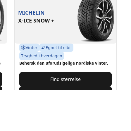
MICHELIN
X-ICE SNOW +
Vinter
Egnet til elbil
Tryghed i hverdagen
e
Behersk den uforudsigelige nordiske vinter.
Find størrelse
Se detaljer
Din konfiguration