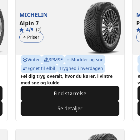
MICHELIN
M
Alpin 7
P
4/5
(2)
4 Priser
Vinter
3PMSF
Mudder og sne
Egnet til elbil
Tryghed i hverdagen
Føl dig tryg overalt, hvor du kører, i vintre
K
med sne og kulde
v
Find størrelse
Se detaljer