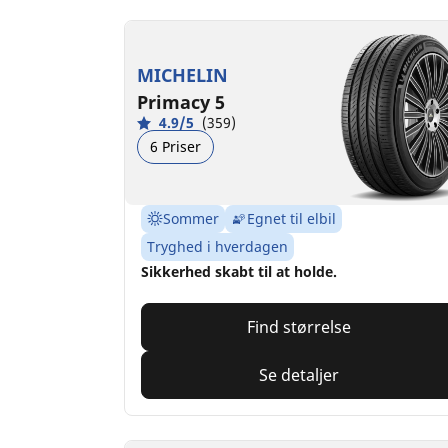
MICHELIN
Primacy 5
4.9/5
(359)
6 Priser
Sommer
Egnet til elbil
Tryghed i hverdagen
Sikkerhed skabt til at holde.
Find størrelse
Se detaljer