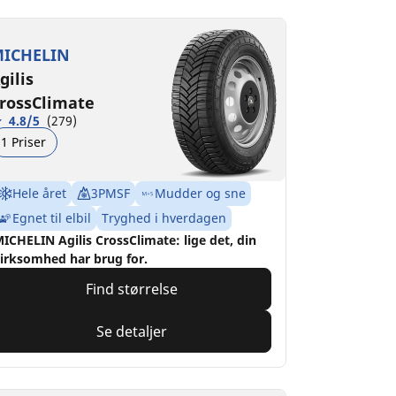
ICHELIN
gilis
rossClimate
4.8/5
(279)
1 Priser
Hele året
3PMSF
Mudder og sne
Egnet til elbil
Tryghed i hverdagen
ICHELIN Agilis CrossClimate: lige det, din
irksomhed har brug for.
Find størrelse
Se detaljer