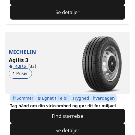
Se detaljer
MICHELIN
Agilis 3
4.9/5
(33)
1 Priser
Sommer
Egnet til elbil
Tryghed i hverdagen
Tag hånd om din virksomhed og gør dit for miljøet.
Find størrelse
Se detaljer