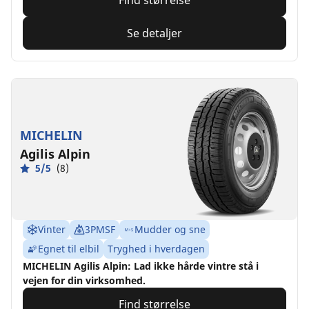
Find størrelse
Se detaljer
MICHELIN
Agilis Alpin
5/5
(8)
Vinter
3PMSF
Mudder og sne
Egnet til elbil
Tryghed i hverdagen
MICHELIN Agilis Alpin: Lad ikke hårde vintre stå i
vejen for din virksomhed.
Find størrelse