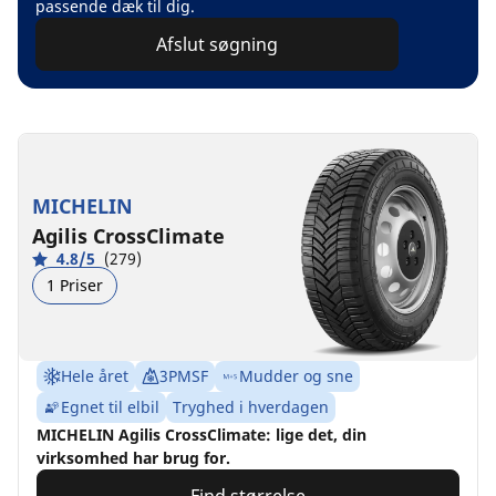
passende dæk til dig.
Afslut søgning
MICHELIN
Agilis CrossClimate
4.8/5
(279)
1 Priser
Hele året
3PMSF
Mudder og sne
Egnet til elbil
Tryghed i hverdagen
MICHELIN Agilis CrossClimate: lige det, din
virksomhed har brug for.