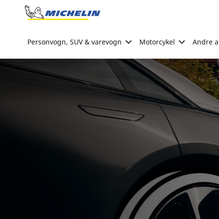
Go to page content
Go to page navigation
Personvogn, SUV & varevogn
Motorcykel
Andre ak