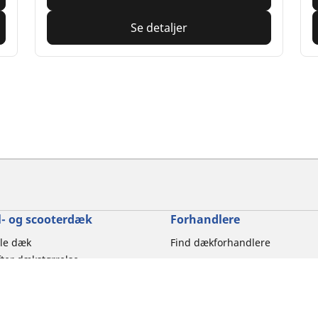
Se detaljer
- og scooterdæk
Forhandlere
le dæk
Find dækforhandlere
ter dækstørrelse
ter motorcykelmærke
er køreoplevelse
ter motorcykeltype