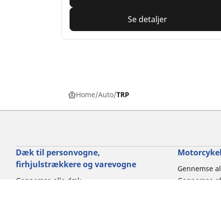
Se detaljer
Home
Auto
TRP
Dæk til personvogne,
Motorcykel
firhjulstrækkere og varevogne
Gennemse al
Gennemse alle dæk
Gennemse ef
Gennemse efter dækstørrelse
Gennemse ef
Gennemse efter bilmærke
Gennemse eft
Gennemse efter køreoplevelse
Gennemse ef