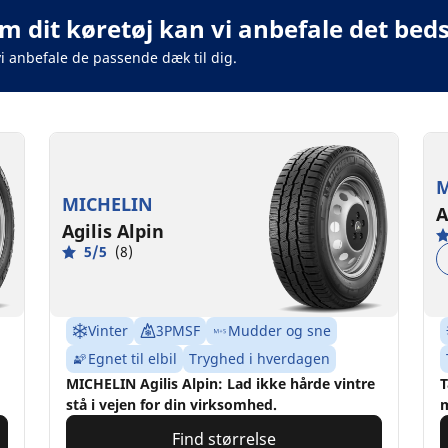
m dit køretøj kan vi anbefale det beds
vi anbefale de passende dæk til dig.
M
MICHELIN
A
Agilis Alpin
5/5
(8)
Vinter
3PMSF
Mudder og sne
Egnet til elbil
Tryghed i hverdagen
MICHELIN Agilis Alpin: Lad ikke hårde vintre
T
stå i vejen for din virksomhed.
m
Find størrelse