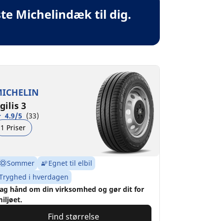
te Michelindæk til dig.
ICHELIN
gilis 3
4.9/5
(33)
1 Priser
Sommer
Egnet til elbil
Tryghed i hverdagen
ag hånd om din virksomhed og gør dit for
iljøet.
Find størrelse