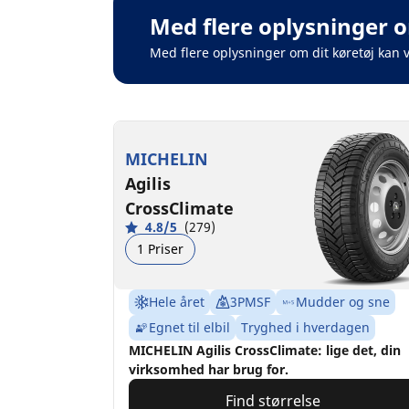
Med flere oplysninger o
Med flere oplysninger om dit køretøj kan 
MICHELIN
Agilis
CrossClimate
4.8/5
(279)
1 Priser
Hele året
3PMSF
Mudder og sne
Egnet til elbil
Tryghed i hverdagen
MICHELIN Agilis CrossClimate: lige det, din
virksomhed har brug for.
Find størrelse