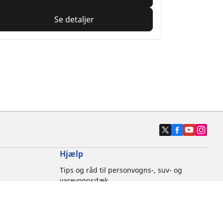
Se detaljer
Hjælp
Tips og råd til personvogns-, suv- og
varevognsdæk
Tips og råd til motorcykeldæk
Kontakt os
Brandfarer forbundet med dæk