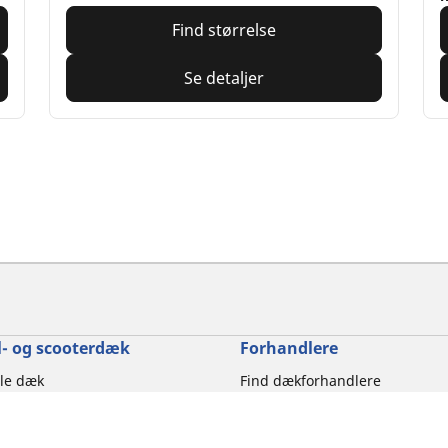
Find størrelse
Se detaljer
- og scooterdæk
Forhandlere
le dæk
Find dækforhandlere
ter dækstørrelse
ter motorcykelmærke