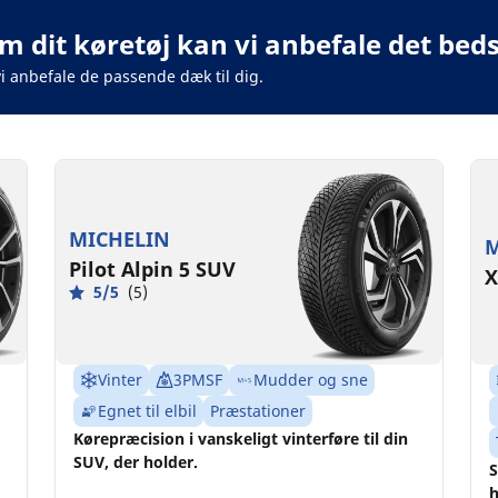
m dit køretøj kan vi anbefale det beds
vi anbefale de passende dæk til dig.
MICHELIN
M
Pilot Alpin 5 SUV
X
5/5
(5)
Vinter
3PMSF
Mudder og sne
Egnet til elbil
Præstationer
Kørepræcision i vanskeligt vinterføre til din
SUV, der holder.
S
h