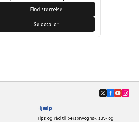
Find størrelse
Se detaljer
Hjælp
Tips og råd til personvogns-, suv- og
varevognsdæk
Tips og råd til motorcykeldæk