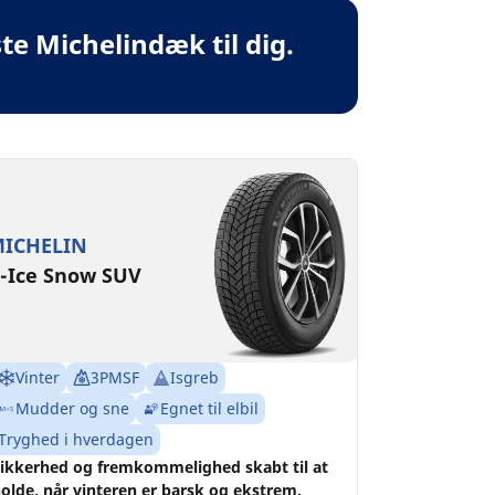
te Michelindæk til dig.
ICHELIN
-Ice Snow SUV
Vinter
3PMSF
Isgreb
Mudder og sne
Egnet til elbil
Tryghed i hverdagen
ikkerhed og fremkommelighed skabt til at
olde, når vinteren er barsk og ekstrem.