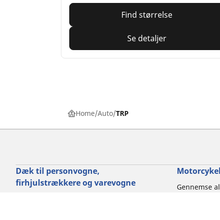
Find størrelse
Se detaljer
Home
Auto
TRP
Dæk til personvogne,
Motorcykel
firhjulstrækkere og varevogne
Gennemse al
Gennemse alle dæk
Gennemse ef
Gennemse efter dækstørrelse
Gennemse ef