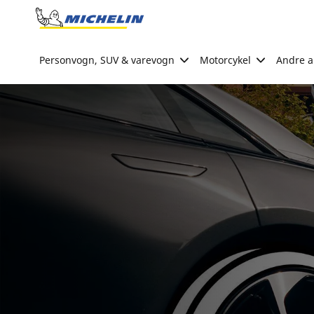
Go to page content
Go to page navigation
Personvogn, SUV & varevogn
Motorcykel
Andre ak