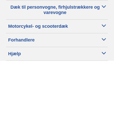
Dæk til personvogne, firhjulstrækkere og
varevogne
Motorcykel- og scooterdæk
Forhandlere
Hjælp
Cookiepolitik
Privatlivspolitik
Vilkår
Generelle betingelser
Tilgængelighedserklæring
Betingelser for offentliggørelse og behandling af anmeldelser
Etisk kodeks