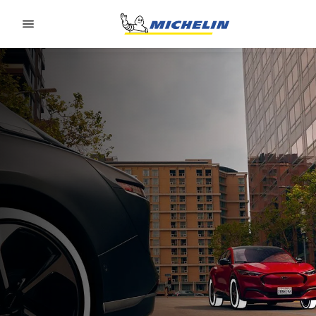
Go to page content
Go to page navigation