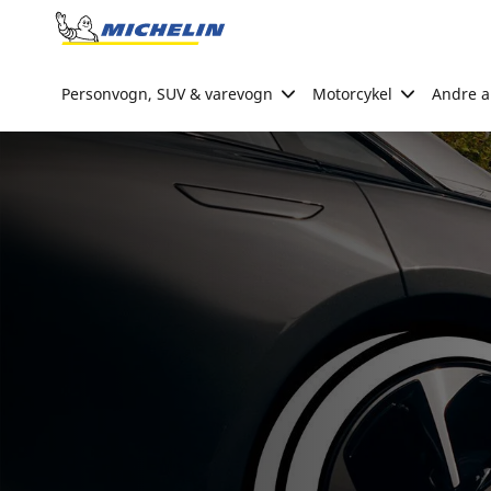
Go to page content
Go to page navigation
Personvogn, SUV & varevogn
Motorcykel
Andre ak