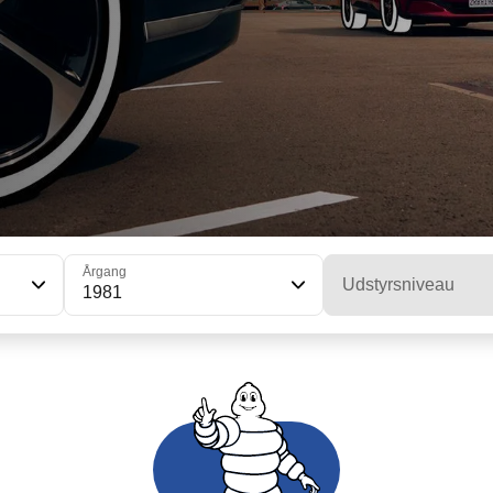
Årgang
Udstyrsniveau
1981