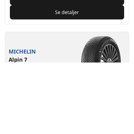
Se detaljer
MICHELIN
Alpin 7
4/5
(2)
4 Priser
Vinter
3PMSF
Mudder og sne
Egnet til elbil
Tryghed i hverdagen
Føl dig tryg overalt, hvor du kører, i vintre med sne og
kulde
Find størrelse