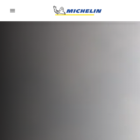
Go to page content
Go to page navigation