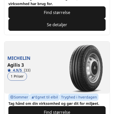
virksomhed har brug for.
Find størrelse
Se detaljer
MICHELIN
Agilis 3
4.9/5
(33)
1 Priser
Sommer
Egnet til elbil
Tryghed i hverdagen
Tag hånd om din virksomhed og gør dit for miljøet.
Find størrelse