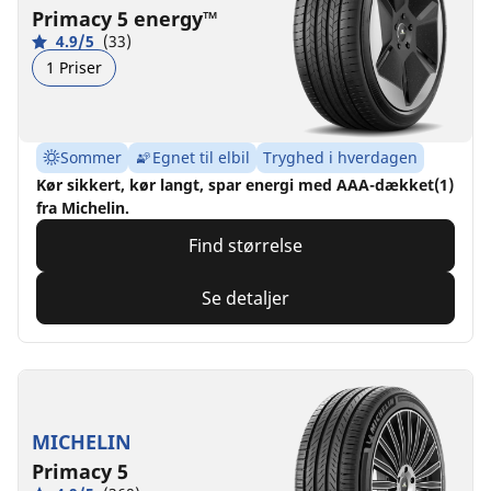
Primacy 5 energy™
4.9/5
(33)
1 Priser
Sommer
Egnet til elbil
Tryghed i hverdagen
Kør sikkert, kør langt, spar energi med AAA-dækket(1)
fra Michelin.
Find størrelse
Se detaljer
MICHELIN
Primacy 5