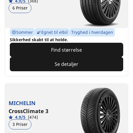
4.9/5
(368)
6 Priser
Sommer
Egnet til elbil
Tryghed i hverdagen
Sikkerhed skabt til at holde.
Find størrelse
Se detaljer
MICHELIN
CrossClimate 3
4.9/5
(474)
3 Priser