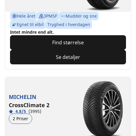
Hele året
3PMSF
Mudder og sne
Egnet til elbil
Tryghed i hverdagen
Intet mindre end alt.
Find størrelse
Se detaljer
MICHELIN
CrossClimate 2
4.8/5
(3995)
2 Priser