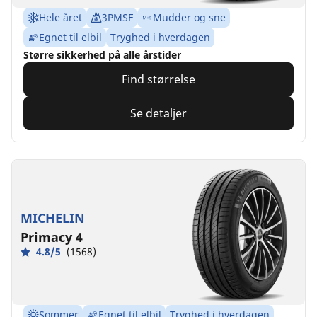
Hele året
3PMSF
Mudder og sne
Egnet til elbil
Tryghed i hverdagen
Større sikkerhed på alle årstider
Find størrelse
Se detaljer
MICHELIN
Primacy 4
4.8/5
(1568)
Sommer
Egnet til elbil
Tryghed i hverdagen