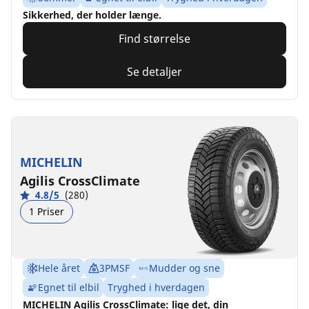
Sikkerhed, der holder længe.
Find størrelse
Se detaljer
MICHELIN
Agilis CrossClimate
4.8/5
(280)
1 Priser
Hele året
3PMSF
Mudder og sne
Egnet til elbil
Tryghed i hverdagen
MICHELIN Agilis CrossClimate: lige det, din