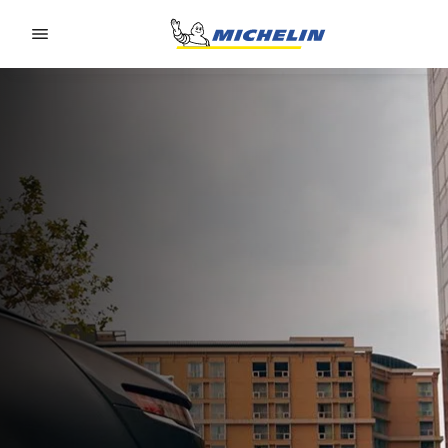
Go to page content
Go to page navigation