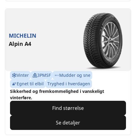
MICHELIN
Alpin A4
Vinter
3PMSF
Mudder og sne
Egnet til elbil
Tryghed i hverdagen
Sikkerhed og fremkommelighed i vanskeligt
vinterføre.
Find størrelse
Se detaljer