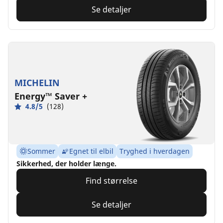
Se detaljer
MICHELIN
Energy™ Saver +
4.8/5
(128)
Sommer
Egnet til elbil
Tryghed i hverdagen
Sikkerhed, der holder længe.
Find størrelse
Se detaljer