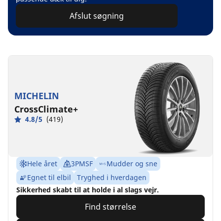
Afslut søgning
MICHELIN
CrossClimate+
4.8/5
(419)
Hele året
3PMSF
Mudder og sne
Egnet til elbil
Tryghed i hverdagen
Sikkerhed skabt til at holde i al slags vejr.
Find størrelse