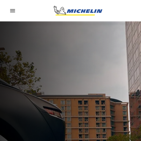
Go to page content
Go to page navigation