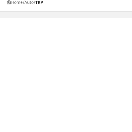
Home
Auto
TRP
Dæk til personvogne, firhjulstrækkere og
varevogne
Motorcykel- og scooterdæk
Forhandlere
Hjælp
Cookiepolitik
Privatlivspolitik