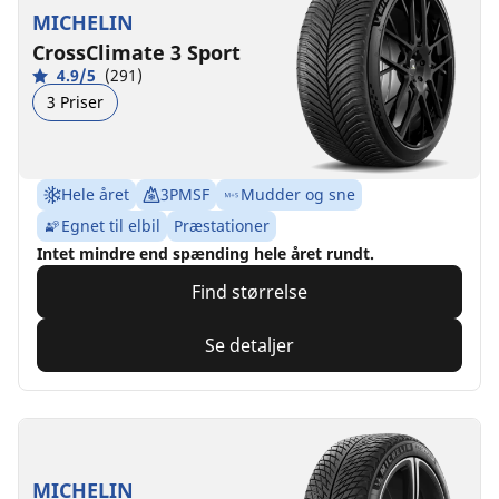
MICHELIN
CrossClimate 3 Sport
4.9/5
(291)
3 Priser
Hele året
3PMSF
Mudder og sne
Egnet til elbil
Præstationer
Intet mindre end spænding hele året rundt.
Find størrelse
Se detaljer
MICHELIN