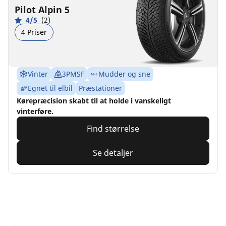
Pilot Alpin 5
4/5
(2)
4 Priser
Vinter
3PMSF
Mudder og sne
Egnet til elbil
Præstationer
Kørepræcision skabt til at holde i vanskeligt
vinterføre.
Find størrelse
Se detaljer