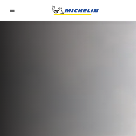
Go to page content
Go to page navigation