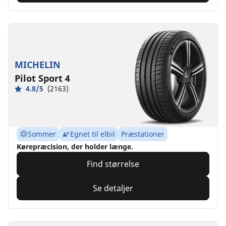
MICHELIN
Pilot Sport 4
4.8/5
(2163)
Sommer
Egnet til elbil
Præstationer
Kørepræcision, der holder længe.
Find størrelse
Se detaljer