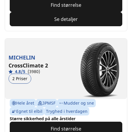
Find størrelse
Se detaljer
MICHELIN
CrossClimate 2
4.8/5
(3980)
2 Priser
Hele året
3PMSF
Mudder og sne
Egnet til elbil
Tryghed i hverdagen
Større sikkerhed på alle årstider
Find størrelse