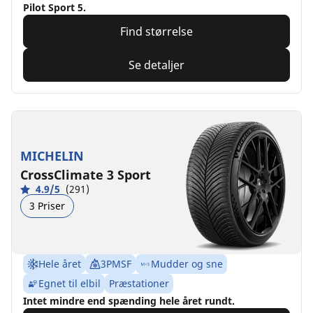
Pilot Sport 5.
Find størrelse
Se detaljer
MICHELIN
CrossClimate 3 Sport
4.9/5
(291)
3 Priser
Hele året
3PMSF
Mudder og sne
Egnet til elbil
Præstationer
Intet mindre end spænding hele året rundt.