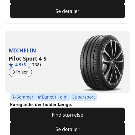
Se detaljer
MICHELIN
Pilot Sport 4 S
4.9/5
(1768)
3 Priser
Sommer
Egnet til elbil
Supersport
Køreglæde, der holder længe.
Find størrelse
Se detaljer