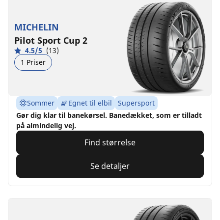
MICHELIN
Pilot Sport Cup 2
4.5/5
(13)
1 Priser
Sommer
Egnet til elbil
Supersport
Gør dig klar til banekørsel. Banedækket, som er tilladt
på almindelig vej.
Find størrelse
Se detaljer