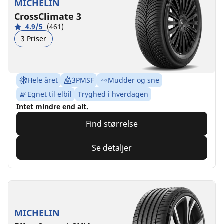
MICHELIN
CrossClimate 3
4.9/5
(461)
3 Priser
Hele året
3PMSF
Mudder og sne
Egnet til elbil
Tryghed i hverdagen
Intet mindre end alt.
Find størrelse
Se detaljer
MICHELIN