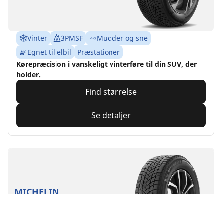
Vinter
3PMSF
Mudder og sne
Egnet til elbil
Præstationer
Kørepræcision i vanskeligt vinterføre til din SUV, der
holder.
Find størrelse
Se detaljer
MICHELIN
X-Ice Snow SUV