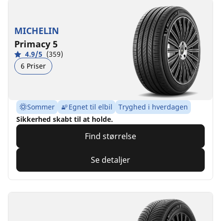
MICHELIN
Primacy 5
4.9/5
(359)
6 Priser
Sommer
Egnet til elbil
Tryghed i hverdagen
Sikkerhed skabt til at holde.
Find størrelse
Se detaljer