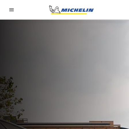
Go to page content
Go to page navigation