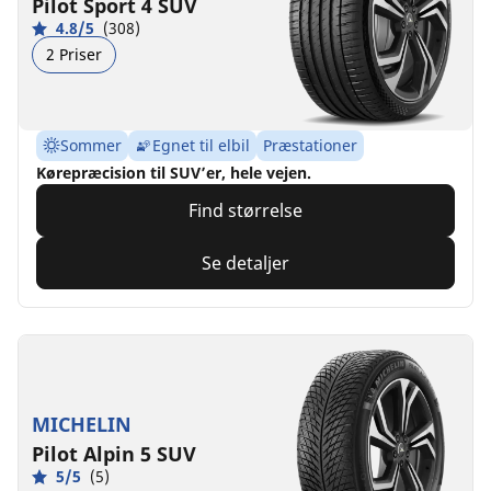
Pilot Sport 4 SUV
4.8/5
(308)
2 Priser
Sommer
Egnet til elbil
Præstationer
Kørepræcision til SUV’er, hele vejen.
Find størrelse
Se detaljer
MICHELIN
Pilot Alpin 5 SUV
5/5
(5)