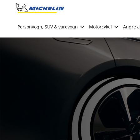
Go to page content
Go to page navigation
Personvogn, SUV & varevogn
Motorcykel
Andre ak