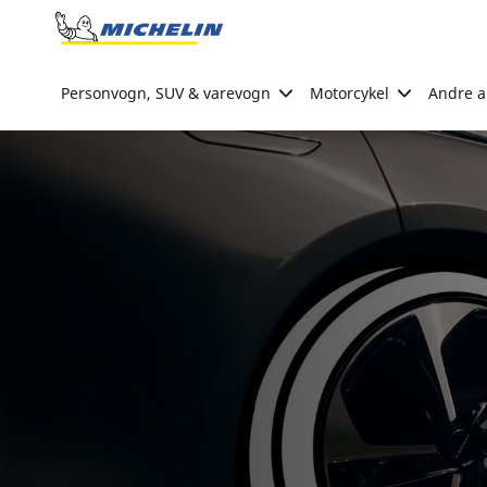
Go to page content
Go to page navigation
Personvogn, SUV & varevogn
Motorcykel
Andre ak