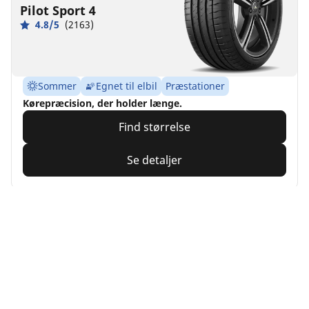
Pilot Sport 4
4.8/5
(2163)
Sommer
Egnet til elbil
Præstationer
Kørepræcision, der holder længe.
Find størrelse
Se detaljer
MICHELIN
Pilot Sport Cup 2
Connect
4/5
(4)