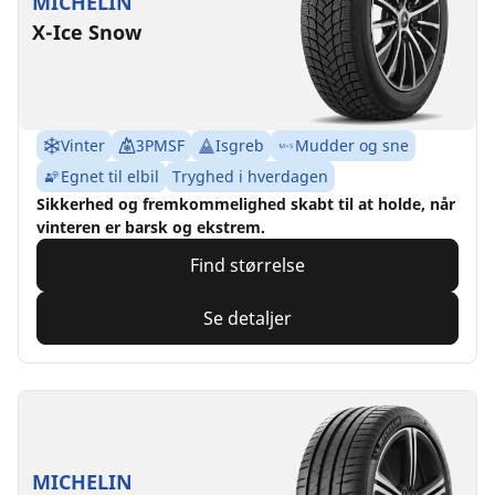
MICHELIN
X-Ice Snow
Vinter
3PMSF
Isgreb
Mudder og sne
Egnet til elbil
Tryghed i hverdagen
Sikkerhed og fremkommelighed skabt til at holde, når
vinteren er barsk og ekstrem.
Find størrelse
Se detaljer
MICHELIN