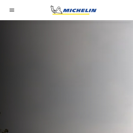
Go to page content
Go to page navigation