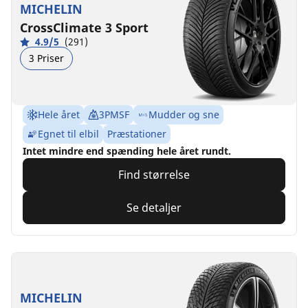
MICHELIN
CrossClimate 3 Sport
4.9/5
(291)
3 Priser
Hele året
3PMSF
Mudder og sne
Egnet til elbil
Præstationer
Intet mindre end spænding hele året rundt.
Find størrelse
Se detaljer
MICHELIN