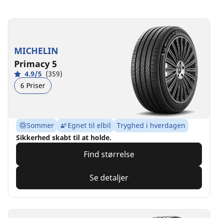
MICHELIN
Primacy 5
4.9/5
(359)
6 Priser
Sommer
Egnet til elbil
Tryghed i hverdagen
Sikkerhed skabt til at holde.
Find størrelse
Se detaljer