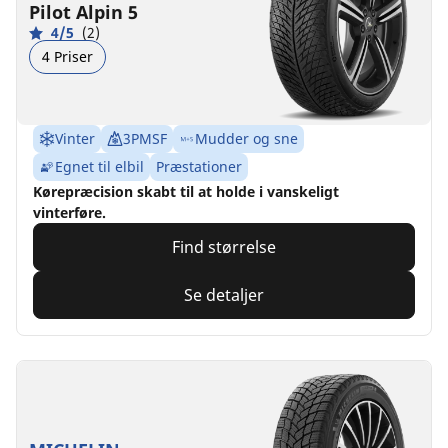
Pilot Alpin 5
4/5
(2)
4 Priser
Vinter
3PMSF
Mudder og sne
Egnet til elbil
Præstationer
Kørepræcision skabt til at holde i vanskeligt
vinterføre.
Find størrelse
Se detaljer