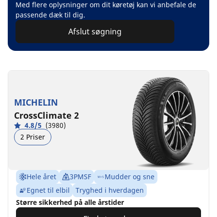
Med flere oplysninger om dit køretøj kan vi anbefale de
passende dæk til dig.
Afslut søgning
MICHELIN
CrossClimate 2
4.8/5
(3980)
2 Priser
Hele året
3PMSF
Mudder og sne
Egnet til elbil
Tryghed i hverdagen
Større sikkerhed på alle årstider