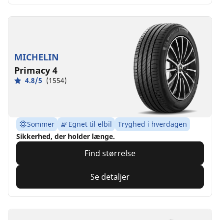
MICHELIN
Primacy 4
4.8/5
(1554)
Sommer
Egnet til elbil
Tryghed i hverdagen
Sikkerhed, der holder længe.
Find størrelse
Se detaljer