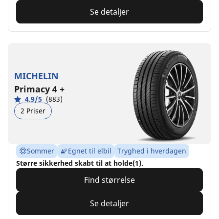
Se detaljer
MICHELIN
Primacy 4 +
4.9/5
(883)
2 Priser
Sommer
Egnet til elbil
Tryghed i hverdagen
Større sikkerhed skabt til at holde(1).
Find størrelse
Se detaljer