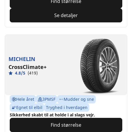
Find størrelse
Se detaljer
MICHELIN
CrossClimate+
4.8/5
(419)
Hele året
3PMSF
Mudder og sne
Egnet til elbil
Tryghed i hverdagen
Sikkerhed skabt til at holde i al slags vejr.
Find størrelse