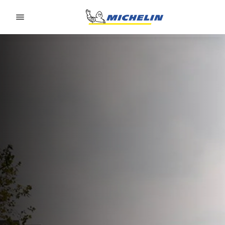
Go to page content
Go to page navigation