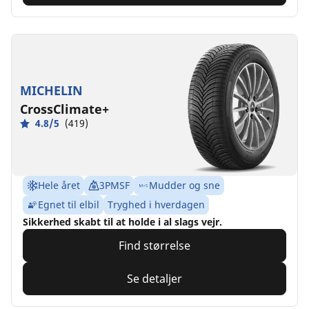
MICHELIN
CrossClimate+
4.8/5
(419)
Hele året
3PMSF
Mudder og sne
Egnet til elbil
Tryghed i hverdagen
Sikkerhed skabt til at holde i al slags vejr.
Find størrelse
Se detaljer