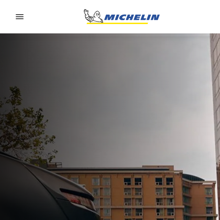
Go to page content
Go to page navigation