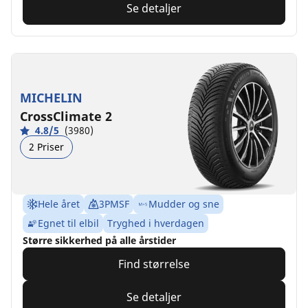
Se detaljer
MICHELIN
CrossClimate 2
4.8/5
(3980)
2 Priser
Hele året
3PMSF
Mudder og sne
Egnet til elbil
Tryghed i hverdagen
Større sikkerhed på alle årstider
Find størrelse
Se detaljer