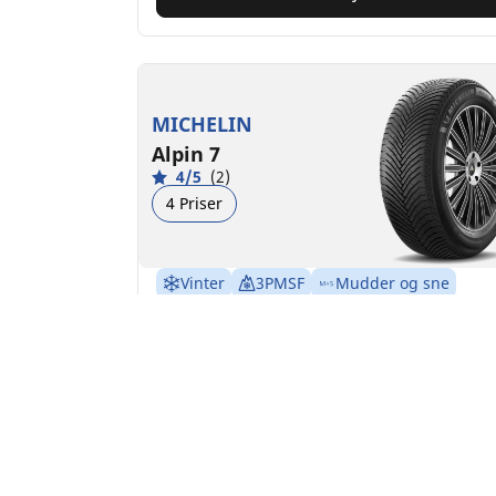
MICHELIN
Alpin 7
4/5
(2)
4 Priser
Vinter
3PMSF
Mudder og sne
Egnet til elbil
Tryghed i hverdagen
Føl dig tryg overalt, hvor du kører, i vintre
med sne og kulde
Find størrelse
Se detaljer