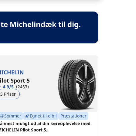
te Michelindæk til dig.
ICHELIN
ilot Sport 5
4.9/5
(2453)
5 Priser
Sommer
Egnet til elbil
Præstationer
å mest muligt ud af din køreoplevelse med
ICHELIN Pilot Sport 5.