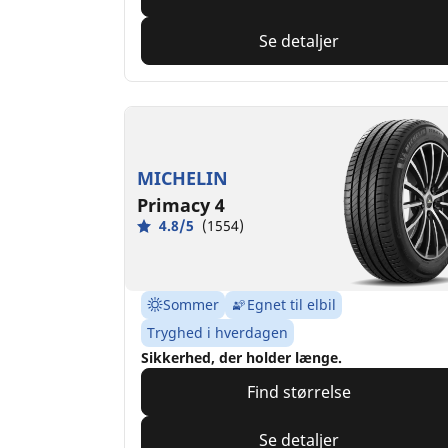
Se detaljer
MICHELIN
Primacy 4
4.8/5
(1554)
Sommer
Egnet til elbil
Tryghed i hverdagen
Sikkerhed, der holder længe.
Find størrelse
Se detaljer