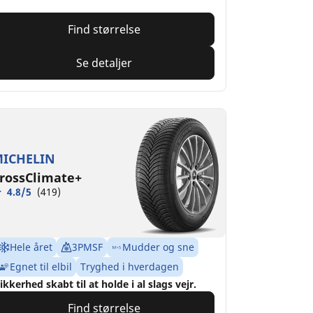
Find størrelse
Se detaljer
ICHELIN
rossClimate+
4.8/5
(419)
Hele året
3PMSF
Mudder og sne
Egnet til elbil
Tryghed i hverdagen
ikkerhed skabt til at holde i al slags vejr.
Find størrelse