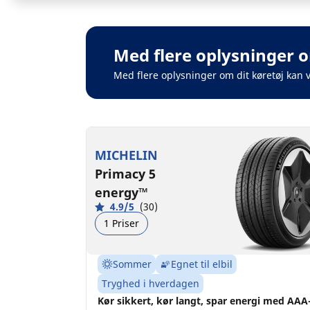
Med flere oplysninger o
Med flere oplysninger om dit køretøj kan 
MICHELIN
Primacy 5
energy™
4.9/5
(30)
1 Priser
Sommer
Egnet til elbil
Tryghed i hverdagen
Kør sikkert, kør langt, spar energi med AAA