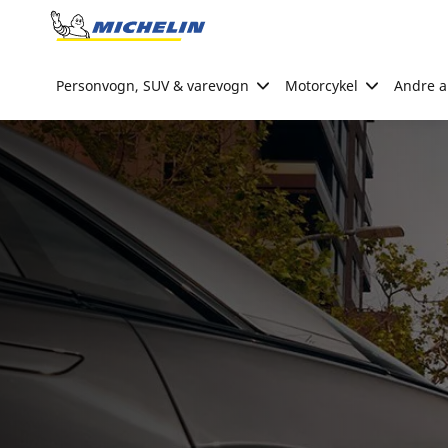
Go to page content
Go to page navigation
Personvogn, SUV & varevogn
Motorcykel
Andre ak