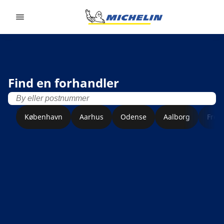
Go to page content
Go to page navigation
Find en forhandler
København
Aarhus
Odense
Aalborg
Fred