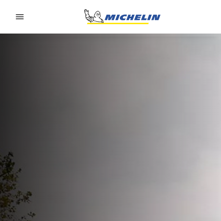
Go to page content
Go to page navigation