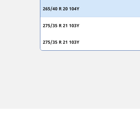
265/40 R 20 104Y
275/35 R 21 103Y
275/35 R 21 103Y
Juridisk meddelelse
De viste belastnings- og/eller hastighedsindeks