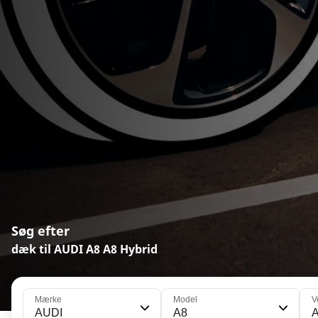
Søg efter
dæk til AUDI A8 A8 Hybrid
Mærke
Model
V
AUDI
A8
A