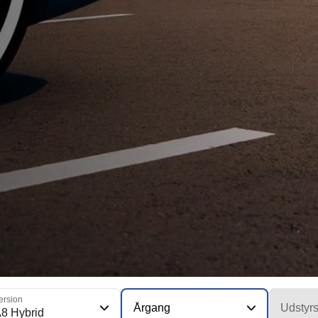
ersion
Årgang
Udstyr
8 Hybrid