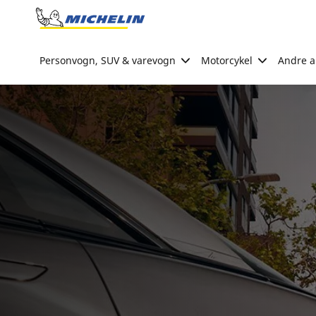
Go to page content
Go to page navigation
Personvogn, SUV & varevogn
Motorcykel
Andre ak