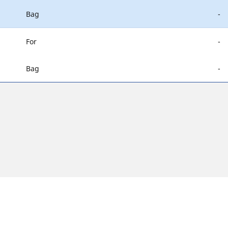
Bag
-
For
-
Bag
-
 kan afvige en smule fra den originale størrelse angivet på bilens