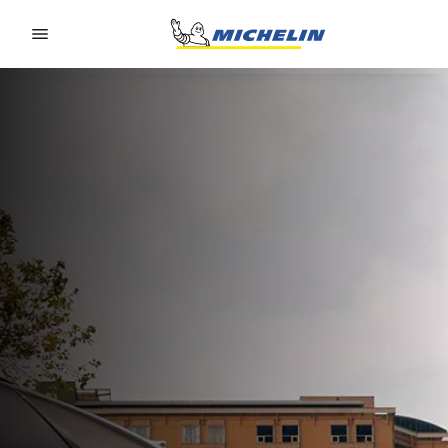
Go to page content
Go to page navigation