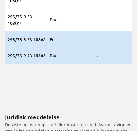
108(Y)
295/35 R 23
Bag
-
108(Y)
295/35 R 23 108W
For
-
295/35 R 23 108W
Bag
-
Juridisk meddelelse
De viste belastnings- og/eller hastighedsindeks kan afvige en
smule fra den originale størrelse angivet på bilens tekniske