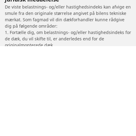
De viste belastnings- og/eller hastighedsindeks kan afvige en
smule fra den originale størrelse angivet på bilens tekniske
mærkat. Som fagmad vil din dækforhandler kunne rådgive
dig på følgende områder:
1. Fortælle dig, om belastnings- og/eller hastighedsindeks for
de dæk, du vil skifte til, er anderledes end for de
originalmonterede dæk.
2. Fastslå, om lufttrykket i dækkene skal justeres for den
foreslåede alternative størrelse.
/
Xj
XJ12
Dæk til personvogne, firhjulstrækkere og