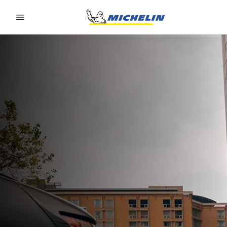
Go to page content
Go to page navigation