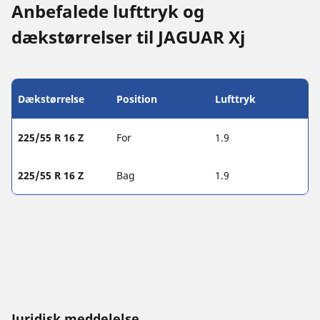
Anbefalede lufttryk og
dækstørrelser til JAGUAR Xj
Dækstørrelse
Position
Lufttryk
225/55 R 16 Z
For
1.9
225/55 R 16 Z
Bag
1.9
Juridisk meddelelse