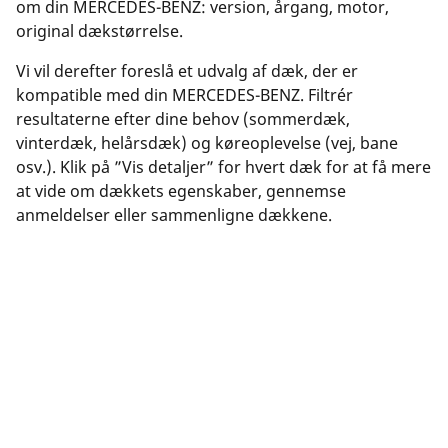
om din MERCEDES-BENZ: version, årgang, motor,
original dækstørrelse.
Vi vil derefter foreslå et udvalg af dæk, der er
kompatible med din MERCEDES-BENZ. Filtrér
resultaterne efter dine behov (sommerdæk,
vinterdæk, helårsdæk) og køreoplevelse (vej, bane
osv.). Klik på ”Vis detaljer” for hvert dæk for at få mere
at vide om dækkets egenskaber, gennemse
anmeldelser eller sammenligne dækkene.
Fandt du det rigtige dæk? Klik på ”Køb online”. Du kan
vælge en forhandler tæt på dig, gennemføre dit køb
sikkert online på forhandlerens hjemmeside, eller
kontakte forhandleren for at lave en aftale.
Nogen spørgsmål? Klik på ”Jeg har brug for hjælp”,
eller kontakt os via den virtuelle assistent, e-mail eller
telefon. Vores eksperter står til din rådighed og kan
give dig de bedste råd om dæk.