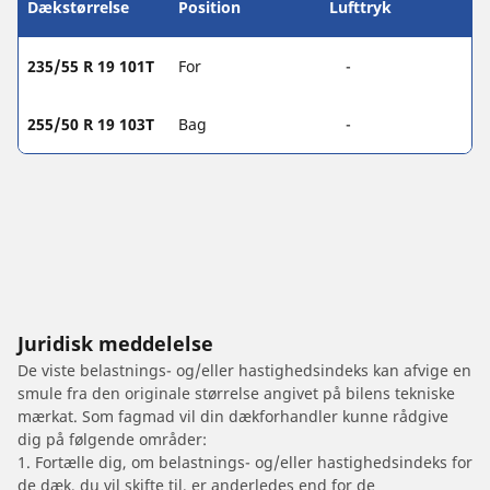
Dækstørrelse
Position
Lufttryk
235/55 R 19 101T
For
-
255/50 R 19 103T
Bag
-
Juridisk meddelelse
De viste belastnings- og/eller hastighedsindeks kan afvige en
smule fra den originale størrelse angivet på bilens tekniske
mærkat. Som fagmad vil din dækforhandler kunne rådgive
dig på følgende områder:
1. Fortælle dig, om belastnings- og/eller hastighedsindeks for
de dæk, du vil skifte til, er anderledes end for de