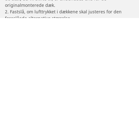
originalmonterede dæk.
2. Fastslå, om lufttrykket i dækkene skal justeres for den
foreslåede alternative størrelse.
/
Id.4
ID.4 Pro
Dæk til personvogne, firhjulstrækkere og
varevogne
Motorcykel- og scooterdæk
Forhandlere