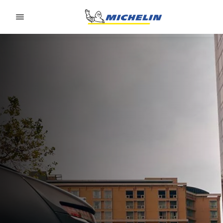
Go to page content
Go to page navigation