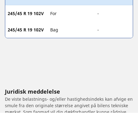
245/45 R 19 102V
For
-
245/45 R 19 102V
Bag
-
Juridisk meddelelse
De viste belastnings- og/eller hastighedsindeks kan afvige en
smule fra den originale størrelse angivet på bilens tekniske
mærkat. Som fagmad vil din dækforhandler kunne rådgive
dig på følgende områder:
1. Fortælle dig, om belastnings- og/eller hastighedsindeks for
de dæk, du vil skifte til, er anderledes end for de
originalmonterede dæk.