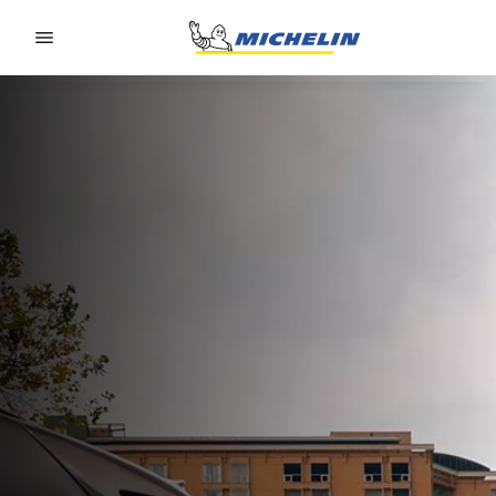
Go to page content
Go to page navigation