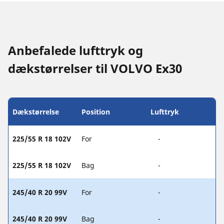
Anbefalede lufttryk og
dækstørrelser til VOLVO Ex30
Dækstørrelse
Position
Lufttryk
225/55 R 18 102V
For
-
225/55 R 18 102V
Bag
-
245/40 R 20 99V
For
-
245/40 R 20 99V
Bag
-