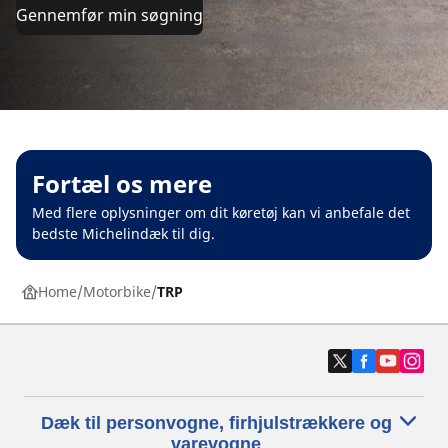
Gennemfør min søgning
Fortæl os mere
Med flere oplysninger om dit køretøj kan vi anbefale det
bedste Michelindæk til dig.
Home
Motorbike
TRP
Dæk til personvogne, firhjulstrækkere og
varevogne