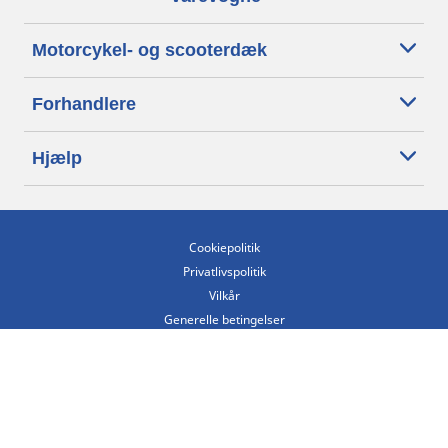
Motorcykel- og scooterdæk
Forhandlere
Hjælp
Cookiepolitik
Privatlivspolitik
Vilkår
Generelle betingelser
Tilgængelighedserklæring
Betingelser for offentliggørelse og behandling af anmeldelser
Etisk kodeks
Copyright ©2026 Michelin. Alle rettigheder forbeholdes