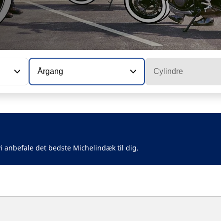
Årgang
Cylindre
i anbefale det bedste Michelindæk til dig.