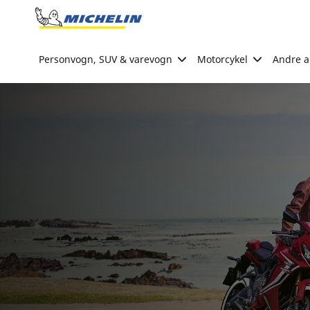
Go to page content
Go to page navigation
Personvogn, SUV & varevogn
Motorcykel
Andre ak