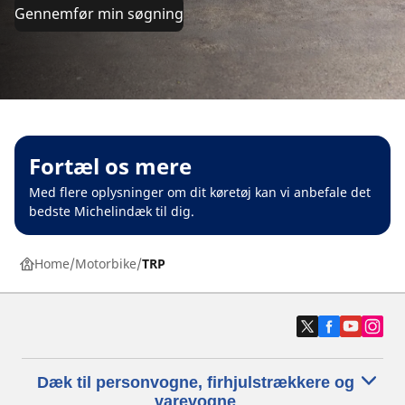
Gennemfør min søgning
Fortæl os mere
Med flere oplysninger om dit køretøj kan vi anbefale det
bedste Michelindæk til dig.
Home
Motorbike
TRP
Dæk til personvogne, firhjulstrækkere og
varevogne