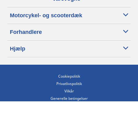
Motorcykel- og scooterdæk
Forhandlere
Hjælp
Cookiepolitik
Privatlivspolitik
Vilkår
Generelle betingelser
Tilgængelighedserklæring
Betingelser for offentliggørelse og behandling af anmeldelser
Etisk kodeks
Copyright ©2026 Michelin. Alle rettigheder forbeholdes