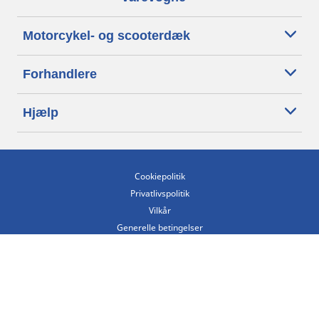
Motorcykel- og scooterdæk
Forhandlere
Hjælp
Cookiepolitik
Privatlivspolitik
Vilkår
Generelle betingelser
Tilgængelighedserklæring
Betingelser for offentliggørelse og behandling af anmeldelser
Etisk kodeks
Copyright ©2026 Michelin. Alle rettigheder forbeholdes