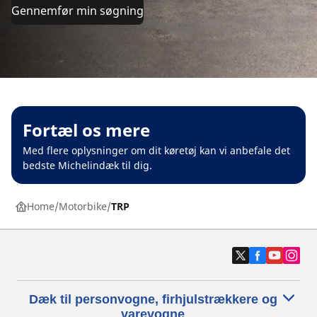
Gennemfør min søgning
Fortæl os mere
Med flere oplysninger om dit køretøj kan vi anbefale det
bedste Michelindæk til dig.
Home
Motorbike
TRP
Dæk til personvogne, firhjulstrækkere og
varevogne