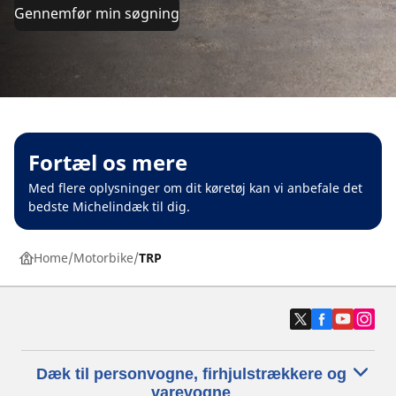
Gennemfør min søgning
Fortæl os mere
Med flere oplysninger om dit køretøj kan vi anbefale det
bedste Michelindæk til dig.
Home
Motorbike
TRP
Dæk til personvogne, firhjulstrækkere og
varevogne