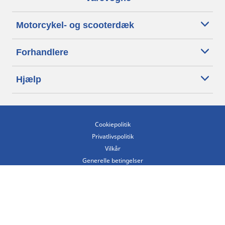
Motorcykel- og scooterdæk
Forhandlere
Hjælp
Cookiepolitik
Privatlivspolitik
Vilkår
Generelle betingelser
Tilgængelighedserklæring
Betingelser for offentliggørelse og behandling af anmeldelser
Etisk kodeks
Copyright ©2026 Michelin. Alle rettigheder forbeholdes