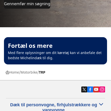
Gennemfør min søgning
Fortæl os mere
Med flere oplysninger om dit køretøj kan vi anbefale det
bedste Michelindæk til dig.
Home
Motorbike
TRP
Dæk til personvogne, firhjulstrækkere og
varevogne