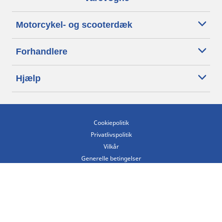
Motorcykel- og scooterdæk
Forhandlere
Hjælp
Cookiepolitik
Privatlivspolitik
Vilkår
Generelle betingelser
Tilgængelighedserklæring
Betingelser for offentliggørelse og behandling af anmeldelser
Etisk kodeks
Copyright ©2026 Michelin. Alle rettigheder forbeholdes