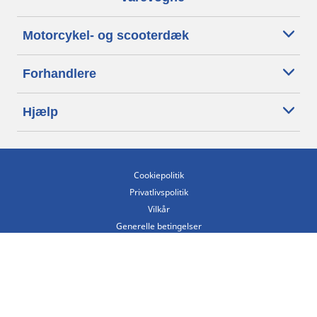
Motorcykel- og scooterdæk
Forhandlere
Hjælp
Cookiepolitik
Privatlivspolitik
Vilkår
Generelle betingelser
Tilgængelighedserklæring
Betingelser for offentliggørelse og behandling af anmeldelser
Etisk kodeks
Copyright ©2026 Michelin. Alle rettigheder forbeholdes