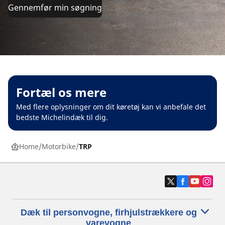
Gennemfør min søgning
Fortæl os mere
Med flere oplysninger om dit køretøj kan vi anbefale det
bedste Michelindæk til dig.
Home
Motorbike
TRP
Dæk til personvogne, firhjulstrækkere og
varevogne