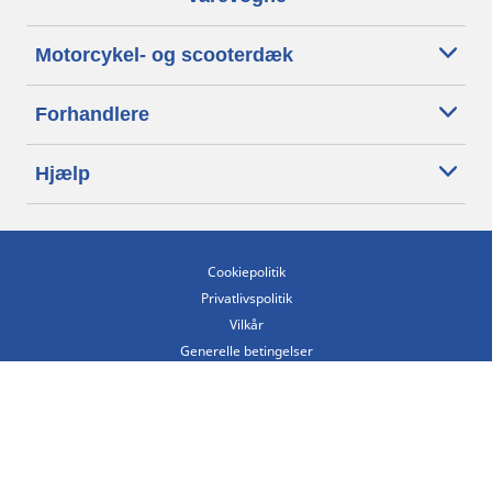
Motorcykel- og scooterdæk
Forhandlere
Hjælp
Cookiepolitik
Privatlivspolitik
Vilkår
Generelle betingelser
Tilgængelighedserklæring
Betingelser for offentliggørelse og behandling af anmeldelser
Etisk kodeks
Copyright ©2026 Michelin. Alle rettigheder forbeholdes