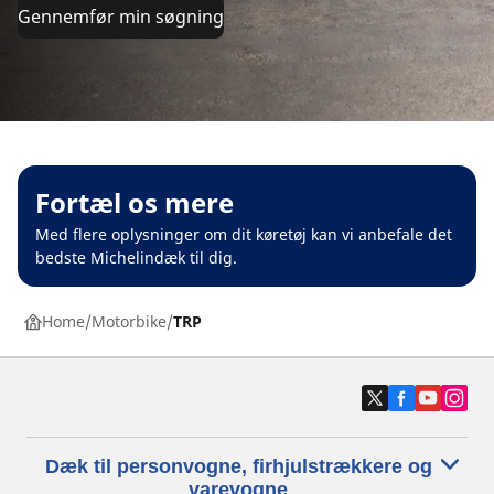
Gennemfør min søgning
Fortæl os mere
Med flere oplysninger om dit køretøj kan vi anbefale det
bedste Michelindæk til dig.
Home
Motorbike
TRP
Dæk til personvogne, firhjulstrækkere og
varevogne