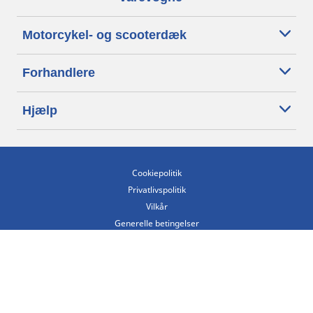
Motorcykel- og scooterdæk
Forhandlere
Hjælp
Cookiepolitik
Privatlivspolitik
Vilkår
Generelle betingelser
Tilgængelighedserklæring
Betingelser for offentliggørelse og behandling af anmeldelser
Etisk kodeks
Copyright ©2026 Michelin. Alle rettigheder forbeholdes