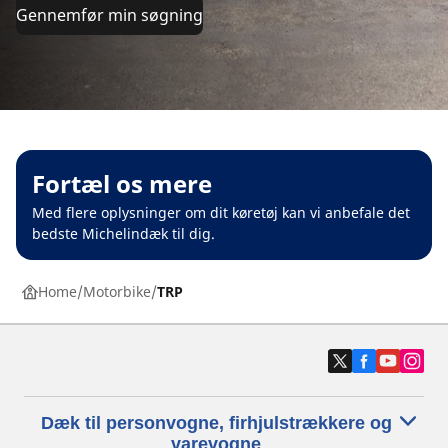
Gennemfør min søgning
Fortæl os mere
Med flere oplysninger om dit køretøj kan vi anbefale det
bedste Michelindæk til dig.
Home
Motorbike
TRP
Dæk til personvogne, firhjulstrækkere og
varevogne