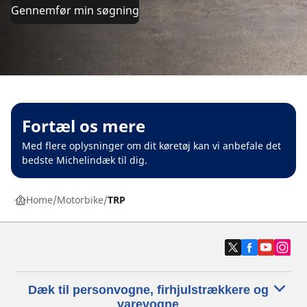
Gennemfør min søgning
Fortæl os mere
Med flere oplysninger om dit køretøj kan vi anbefale det
bedste Michelindæk til dig.
Home
Motorbike
TRP
Dæk til personvogne, firhjulstrækkere og
varevogne