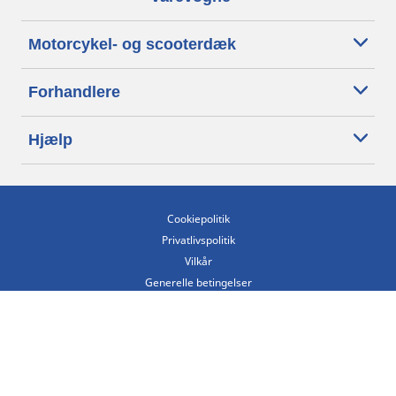
Motorcykel- og scooterdæk
Forhandlere
Hjælp
Cookiepolitik
Privatlivspolitik
Vilkår
Generelle betingelser
Tilgængelighedserklæring
Betingelser for offentliggørelse og behandling af anmeldelser
Etisk kodeks
Copyright ©2026 Michelin. Alle rettigheder forbeholdes