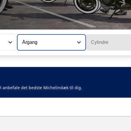
Årgang
Cylindre
i anbefale det bedste Michelindæk til dig.