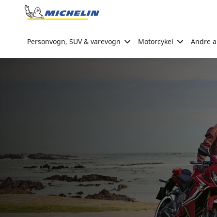
Go to page content
Go to page navigation
Personvogn, SUV & varevogn
Motorcykel
Andre ak