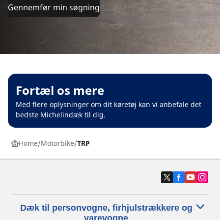
Gennemfør min søgning
Fortæl os mere
Med flere oplysninger om dit køretøj kan vi anbefale det
bedste Michelindæk til dig.
Home
Motorbike
TRP
Dæk til personvogne, firhjulstrækkere og
varevogne