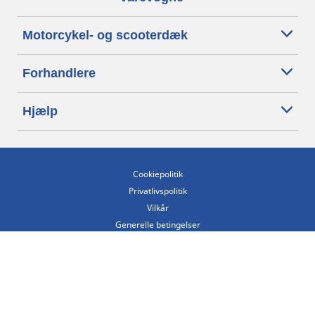
Motorcykel- og scooterdæk
Forhandlere
Hjælp
Cookiepolitik
Privatlivspolitik
Vilkår
Generelle betingelser
Tilgængelighedserklæring
Betingelser for offentliggørelse og behandling af anmeldelser
Etisk kodeks
Copyright ©2026 Michelin. Alle rettigheder forbeholdes