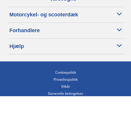
Motorcykel- og scooterdæk
Forhandlere
Hjælp
Cookiepolitik
Privatlivspolitik
Vilkår
Generelle betingelser
Tilgængelighedserklæring
Betingelser for offentliggørelse og behandling af anmeldelser
Etisk kodeks
Copyright ©2026 Michelin. Alle rettigheder forbeholdes