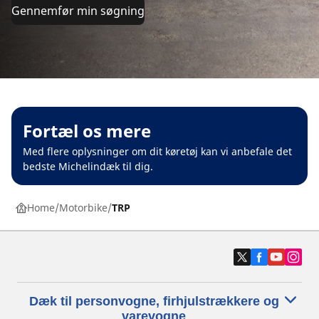
Gennemfør min søgning
Fortæl os mere
Med flere oplysninger om dit køretøj kan vi anbefale det
bedste Michelindæk til dig.
Home
Motorbike
TRP
Dæk til personvogne, firhjulstrækkere og
varevogne