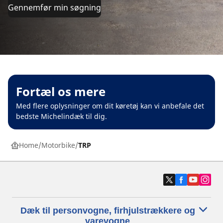
Gennemfør min søgning
Fortæl os mere
Med flere oplysninger om dit køretøj kan vi anbefale det
bedste Michelindæk til dig.
Home
Motorbike
TRP
Dæk til personvogne, firhjulstrækkere og
varevogne