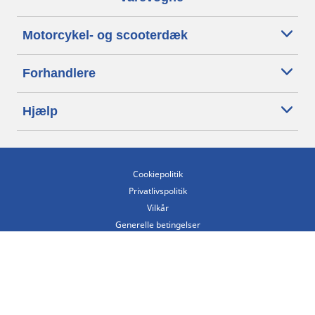
Motorcykel- og scooterdæk
Forhandlere
Hjælp
Cookiepolitik
Privatlivspolitik
Vilkår
Generelle betingelser
Tilgængelighedserklæring
Betingelser for offentliggørelse og behandling af anmeldelser
Etisk kodeks
Copyright ©2026 Michelin. Alle rettigheder forbeholdes