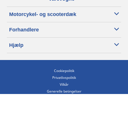
Motorcykel- og scooterdæk
Forhandlere
Hjælp
Cookiepolitik
Privatlivspolitik
Vilkår
Generelle betingelser
Tilgængelighedserklæring
Betingelser for offentliggørelse og behandling af anmeldelser
Etisk kodeks
Copyright ©2026 Michelin. Alle rettigheder forbeholdes