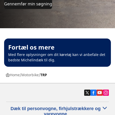
Gennemfør min søgning
Fortæl os mere
Med flere oplysninger om dit køretøj kan vi anbefale det
bedste Michelindæk til dig.
Home
Motorbike
TRP
Dæk til personvogne, firhjulstrækkere og
varevogne