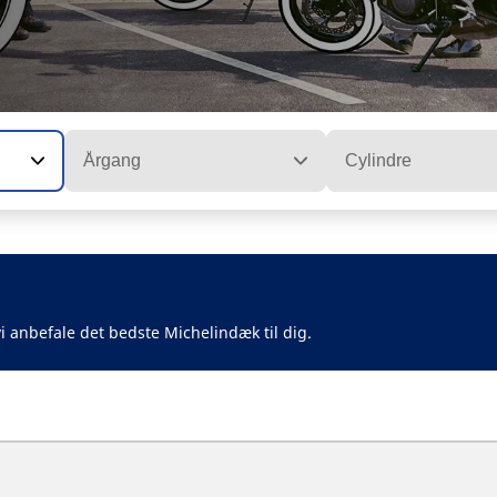
Årgang
Cylindre
i anbefale det bedste Michelindæk til dig.