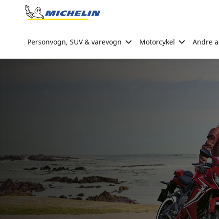
Go to page content
Go to page navigation
Personvogn, SUV & varevogn
Motorcykel
Andre ak