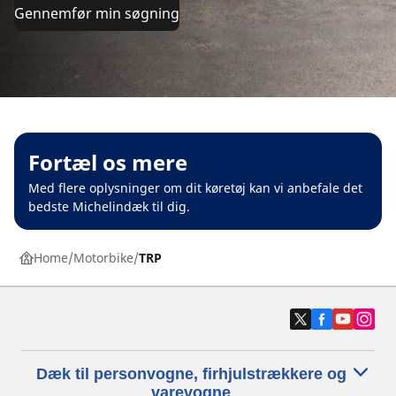
Gennemfør min søgning
Fortæl os mere
Med flere oplysninger om dit køretøj kan vi anbefale det
bedste Michelindæk til dig.
Home
Motorbike
TRP
Dæk til personvogne, firhjulstrækkere og
varevogne