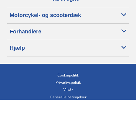
Motorcykel- og scooterdæk
Forhandlere
Hjælp
Cookiepolitik
Privatlivspolitik
Vilkår
Generelle betingelser
Tilgængelighedserklæring
Betingelser for offentliggørelse og behandling af anmeldelser
Etisk kodeks
Copyright ©2026 Michelin. Alle rettigheder forbeholdes