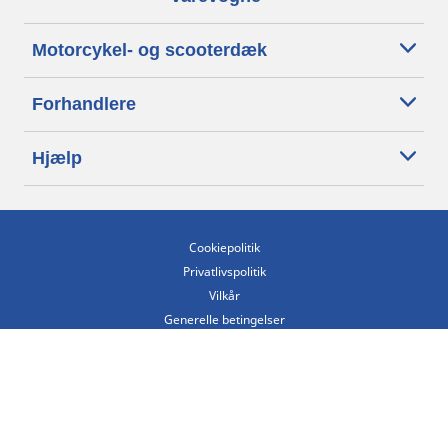
Motorcykel- og scooterdæk
Forhandlere
Hjælp
Cookiepolitik
Privatlivspolitik
Vilkår
Generelle betingelser
Tilgængelighedserklæring
Betingelser for offentliggørelse og behandling af anmeldelser
Etisk kodeks
Copyright ©2026 Michelin. Alle rettigheder forbeholdes