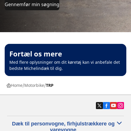
Gennemfør min søgning
Fortæl os mere
Med flere oplysninger om dit køretøj kan vi anbefale det
bedste Michelindæk til dig.
Home
Motorbike
TRP
Dæk til personvogne, firhjulstrækkere og
varevogne