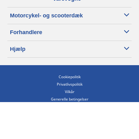
Motorcykel- og scooterdæk
Forhandlere
Hjælp
Cookiepolitik
Privatlivspolitik
Vilkår
Generelle betingelser
Tilgængelighedserklæring
Betingelser for offentliggørelse og behandling af anmeldelser
Etisk kodeks
Copyright ©2026 Michelin. Alle rettigheder forbeholdes