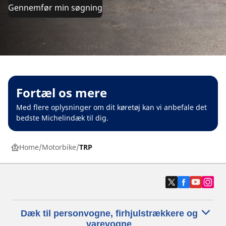
Gennemfør min søgning
Fortæl os mere
Med flere oplysninger om dit køretøj kan vi anbefale det
bedste Michelindæk til dig.
Home
Motorbike
TRP
Dæk til personvogne, firhjulstrækkere og
varevogne