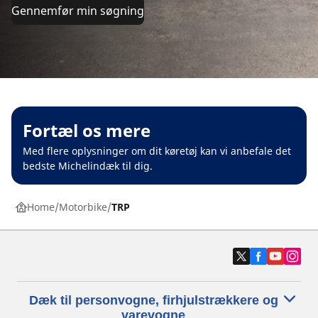
Gennemfør min søgning
Fortæl os mere
Med flere oplysninger om dit køretøj kan vi anbefale det
bedste Michelindæk til dig.
Home
Motorbike
TRP
Dæk til personvogne, firhjulstrækkere og
varevogne