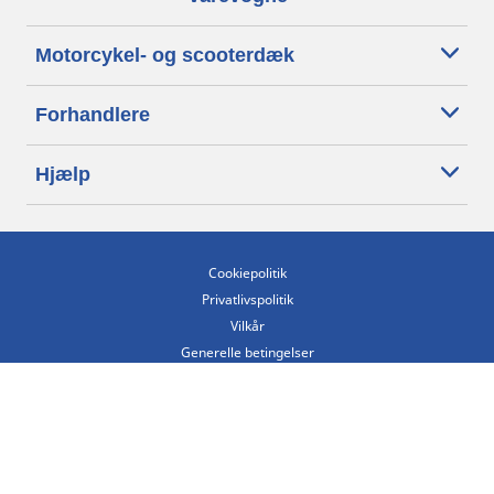
Motorcykel- og scooterdæk
Forhandlere
Hjælp
Cookiepolitik
Privatlivspolitik
Vilkår
Generelle betingelser
Tilgængelighedserklæring
Betingelser for offentliggørelse og behandling af anmeldelser
Etisk kodeks
Copyright ©2026 Michelin. Alle rettigheder forbeholdes