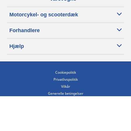
Motorcykel- og scooterdæk
Forhandlere
Hjælp
Cookiepolitik
Privatlivspolitik
Vilkår
Generelle betingelser
Tilgængelighedserklæring
Betingelser for offentliggørelse og behandling af anmeldelser
Etisk kodeks
Copyright ©2026 Michelin. Alle rettigheder forbeholdes