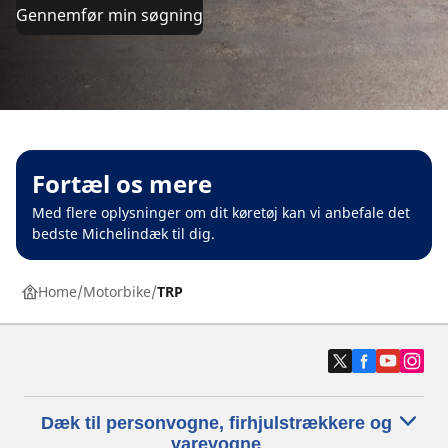
Gennemfør min søgning
Fortæl os mere
Med flere oplysninger om dit køretøj kan vi anbefale det
bedste Michelindæk til dig.
Home
Motorbike
TRP
Dæk til personvogne, firhjulstrækkere og
varevogne