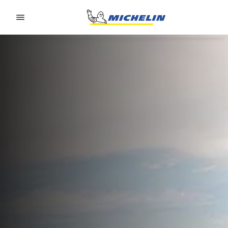
Go to page content
Go to page navigation